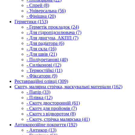
- Спрей (8)
- Універсальна (56)
- Фінішна (20)
Герметики (153)
- Герметік прокладок (24)
- Для гідропідсилювача (7)
- Для двигуна, АКПП (7)
- Для радіатора (6)
- Для скла (16)
- Для швів (21)
- Поліуретанові (40)
- Силіконові (12)
- Термостійкі (11)
- Фіксатори (9)
Реставраційні олівці (309)
Скотч, малярна стрічка, маскувальні матеріали (162)
- Папір (33)
- Плівка (12)
- Скотч двосторонній (61)
- Скотч для пройомів (7)
- Скотч з відворотом (8)
- Скотч, стрічка малярська (41)
Антикорозійне покриття (192)
- Антикор (13)