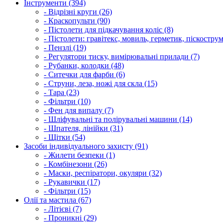
Інструменти (394)
- Відрізні круги (26)
- Краскопульти (90)
- Пістолети для підкачування коліс (8)
- Пістолети: гравітекс, мовиль, герметик, піскострум
- Пензлі (19)
- Регулятори тиску, вимірювальні прилади (7)
- Рубанки, колодки (48)
- Ситечки для фарби (6)
- Струни, леза, ножі для скла (15)
- Тара (23)
- Фільтри (10)
- Фен для випалу (7)
- Шліфувальні та полірувальні машини (14)
- Шпателя, лінійки (31)
- Щітки (54)
Засоби індивідуального захисту (91)
- Жилети безпеки (1)
- Комбінезони (26)
- Маски, респіратори, окуляри (32)
- Рукавички (17)
- Фільтри (15)
Олії та мастила (67)
- Літієві (7)
- Проникні (29)