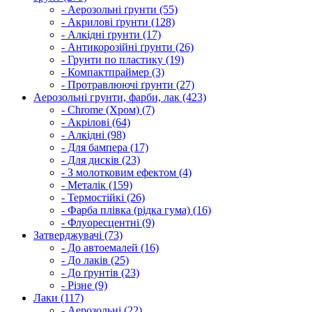
- Аерозольні ґрунти (55)
- Акрилові ґрунти (128)
- Алкідні ґрунти (17)
- Антикорозійні ґрунти (26)
- Грунти по пластику (19)
- Компактпраймер (3)
- Протравлюючі ґрунти (27)
Аерозольні грунти, фарби, лак (423)
- Chrome (Хром) (7)
- Акрілові (64)
- Алкідні (98)
- Для бампера (17)
- Для дисків (23)
- З молотковим ефектом (4)
- Металік (159)
- Термостійкі (26)
- Фарба плівка (рідка гума) (16)
- Флуоресцентні (9)
Затверджувачі (73)
- До автоемалей (16)
- До лаків (25)
- До ґрунтів (23)
- Різне (9)
Лаки (117)
- Аерозольні (22)