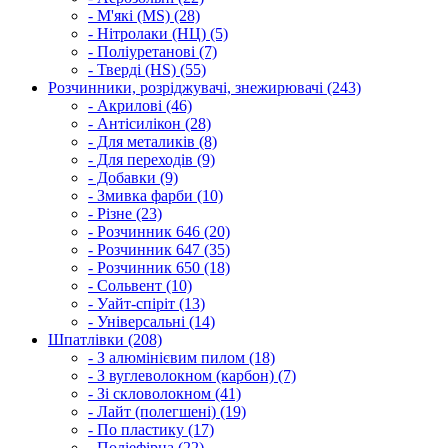
- М'які (MS) (28)
- Нітролаки (НЦ) (5)
- Поліуретанові (7)
- Тверді (HS) (55)
Розчинники, розріджувачі, знежирювачі (243)
- Акрилові (46)
- Антісилікон (28)
- Для металиків (8)
- Для переходів (9)
- Добавки (9)
- Змивка фарби (10)
- Різне (23)
- Розчинник 646 (20)
- Розчинник 647 (35)
- Розчинник 650 (18)
- Сольвент (10)
- Уайт-спіріт (13)
- Універсальні (14)
Шпатлівки (208)
- З алюмінієвим пилом (18)
- З вуглеволокном (карбон) (7)
- Зі скловолокном (41)
- Лайт (полегшені) (19)
- По пластику (17)
- Поліефірна (22)