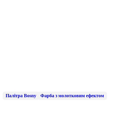
Палітра Bosny
Фарба з молотковим ефектом