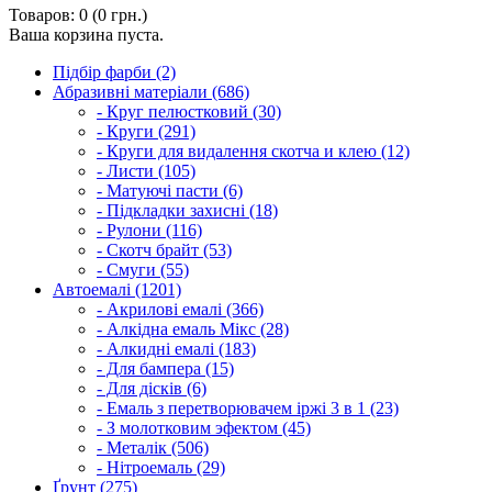
Товаров: 0 (0 грн.)
Ваша корзина пуста.
Підбір фарби (2)
Абразивні матеріали (686)
- Круг пелюстковий (30)
- Круги (291)
- Круги для видалення скотча и клею (12)
- Листи (105)
- Матуючі пасти (6)
- Підкладки захисні (18)
- Рулони (116)
- Скотч брайт (53)
- Смуги (55)
Автоемалі (1201)
- Акрилові емалі (366)
- Алкідна емаль Мікс (28)
- Алкидні емалі (183)
- Для бампера (15)
- Для дісків (6)
- Емаль з перетворювачем іржі 3 в 1 (23)
- З молотковим эфектом (45)
- Металік (506)
- Нітроемаль (29)
Ґрунт (275)