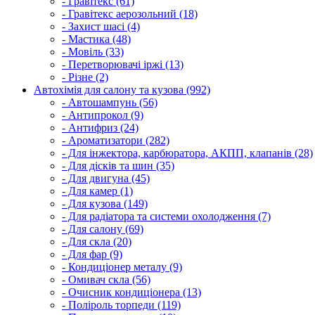
- Гравітекс (61)
- Гравітекс аерозольний (18)
- Захист шасі (4)
- Мастика (48)
- Мовіль (33)
- Перетворювачі іржі (13)
- Різне (2)
Автохімія для салону та кузова (992)
- Автошампунь (56)
- Антипрокол (9)
- Антифриз (24)
- Ароматизатори (282)
- Для інжектора, карбюратора, АКПП, клапанів (28)
- Для дісків та шин (35)
- Для двигуна (45)
- Для камер (1)
- Для кузова (149)
- Для радіатора та системи охолодження (7)
- Для салону (69)
- Для скла (20)
- Для фар (9)
- Кондиціонер металу (9)
- Омивач скла (56)
- Очисник кондиціонера (13)
- Поліроль торпеди (119)