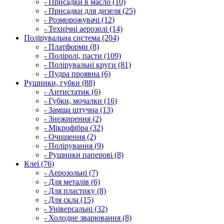
- Присадки в масло (10)
- Присадки для дизеля (25)
- Розморожувачі (12)
- Технічні аерозолі (14)
Полірувальна система (204)
- Платформи (8)
- Поліролі, пасти (109)
- Полірувальні круги (81)
- Пудра проявна (6)
Рушники, губки (88)
- Антистатик (6)
- Губки, мочалки (16)
- Замша штучна (13)
- Знежирення (2)
- Мікрофібра (32)
- Очищення (2)
- Полірування (9)
- Рушники паперові (8)
Клеї (76)
- Аерозольні (7)
- Для металів (6)
- Для пластику (8)
- Для скла (15)
- Універсальні (32)
- Холодне зварювання (8)