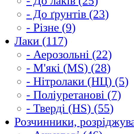
- До лаків (25)
- До ґрунтів (23)
- Різне (9)
Лаки (117)
- Аерозольні (22)
- М'які (MS) (28)
- Нітролаки (НЦ) (5)
- Поліуретанові (7)
- Тверді (HS) (55)
Розчинники, розріджува