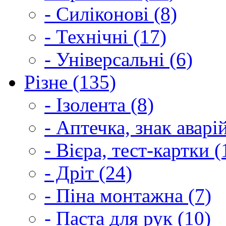
- Силіконові (8)
- Технічні (17)
- Універсальні (6)
Різне (135)
- Ізолента (8)
- Аптечка, знак аварі
- Вієра, тест-картки (
- Дріт (24)
- Піна монтажна (7)
- Паста для рук (10)