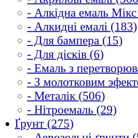
- Алкідна емаль Мікс
- Алкидні емалі (183)
- Для бампера (15)
- Для дісків (6)
- Емаль з перетворюва
- З молотковим эфект
- Металік (506)
- Нітроемаль (29)
Ґрунт (275)
- Аерозольні ґрунти (