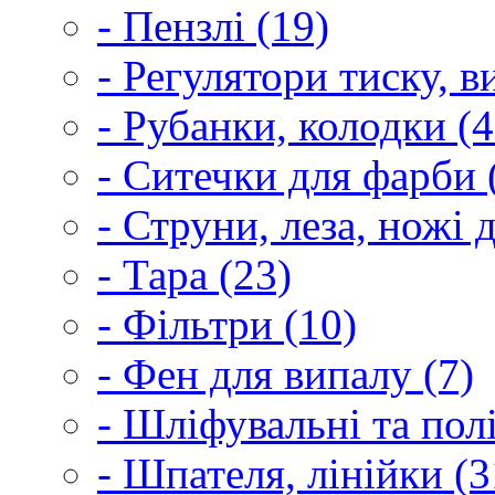
- Пензлі (19)
- Регулятори тиску, 
- Рубанки, колодки (4
- Ситечки для фарби 
- Струни, леза, ножі 
- Тара (23)
- Фільтри (10)
- Фен для випалу (7)
- Шліфувальні та пол
- Шпателя, лінійки (3