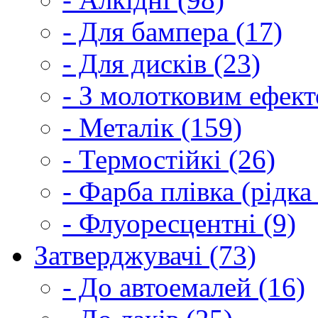
- Для бампера (17)
- Для дисків (23)
- З молотковим ефект
- Металік (159)
- Термостійкі (26)
- Фарба плівка (рідка
- Флуоресцентні (9)
Затверджувачі (73)
- До автоемалей (16)