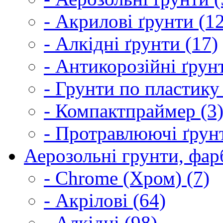
- Акрилові ґрунти (1
- Алкідні ґрунти (17)
- Антикорозійні ґрун
- Грунти по пластику
- Компактпраймер (3
- Протравлюючі ґрунт
Аерозольні грунти, фарб
- Chrome (Хром) (7)
- Акрілові (64)
- Алкідні (98)