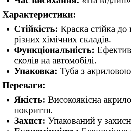
Час висихання:
«На відлип» 
Характеристики:
Стійкість:
Краска стійка до 
різних хімічних складів.
Функціональність:
Ефективн
сколів на автомобілі.
Упаковка:
Туба з акриловою
Переваги:
Якість:
Високоякісна акрилов
покриття.
Захист:
Упакований у захисн