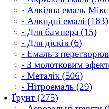
- Алкідна емаль Мікс
- Алкидні емалі (183)
- Для бампера (15)
- Для дісків (6)
- Емаль з перетворюва
- З молотковим эфект
- Металік (506)
- Нітроемаль (29)
Ґрунт (275)
- Аерозольні ґрунти (