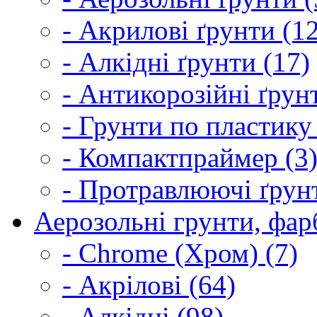
- Акрилові ґрунти (1
- Алкідні ґрунти (17)
- Антикорозійні ґрун
- Грунти по пластику
- Компактпраймер (3
- Протравлюючі ґрунт
Аерозольні грунти, фарб
- Chrome (Хром) (7)
- Акрілові (64)
- Алкідні (98)