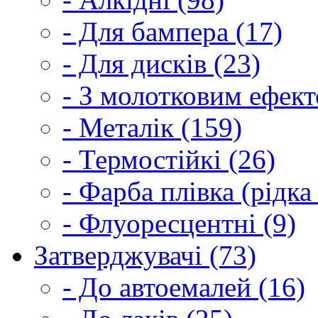
- Для бампера (17)
- Для дисків (23)
- З молотковим ефект
- Металік (159)
- Термостійкі (26)
- Фарба плівка (рідка
- Флуоресцентні (9)
Затверджувачі (73)
- До автоемалей (16)