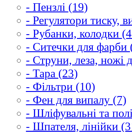
- Пензлі (19)
- Регулятори тиску, 
- Рубанки, колодки (4
- Ситечки для фарби 
- Струни, леза, ножі 
- Тара (23)
- Фільтри (10)
- Фен для випалу (7)
- Шліфувальні та пол
- Шпателя, лінійки (3