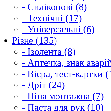
- Силіконові (8)
- Технічні (17)
- Універсальні (6)
Різне (135)
- Ізолента (8)
- Аптечка, знак аварі
- Вієра, тест-картки (
- Дріт (24)
- Піна монтажна (7)
- Паста для рук (10)