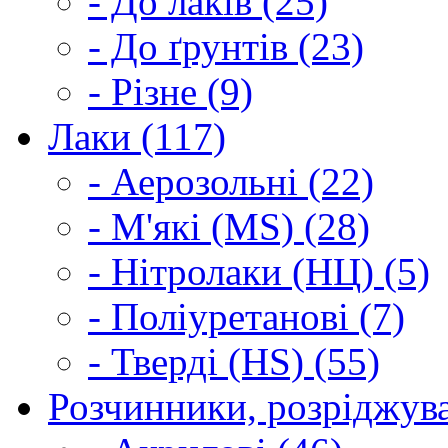
- До лаків (25)
- До ґрунтів (23)
- Різне (9)
Лаки (117)
- Аерозольні (22)
- М'які (MS) (28)
- Нітролаки (НЦ) (5)
- Поліуретанові (7)
- Тверді (HS) (55)
Розчинники, розріджува