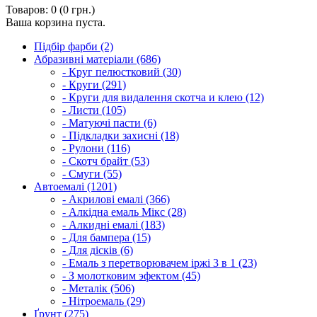
Товаров: 0 (0 грн.)
Ваша корзина пуста.
Підбір фарби (2)
Абразивні матеріали (686)
- Круг пелюстковий (30)
- Круги (291)
- Круги для видалення скотча и клею (12)
- Листи (105)
- Матуючі пасти (6)
- Підкладки захисні (18)
- Рулони (116)
- Скотч брайт (53)
- Смуги (55)
Автоемалі (1201)
- Акрилові емалі (366)
- Алкідна емаль Мікс (28)
- Алкидні емалі (183)
- Для бампера (15)
- Для дісків (6)
- Емаль з перетворювачем іржі 3 в 1 (23)
- З молотковим эфектом (45)
- Металік (506)
- Нітроемаль (29)
Ґрунт (275)