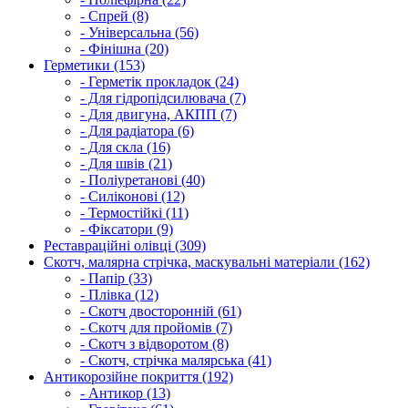
- Спрей (8)
- Універсальна (56)
- Фінішна (20)
Герметики (153)
- Герметік прокладок (24)
- Для гідропідсилювача (7)
- Для двигуна, АКПП (7)
- Для радіатора (6)
- Для скла (16)
- Для швів (21)
- Поліуретанові (40)
- Силіконові (12)
- Термостійкі (11)
- Фіксатори (9)
Реставраційні олівці (309)
Скотч, малярна стрічка, маскувальні матеріали (162)
- Папір (33)
- Плівка (12)
- Скотч двосторонній (61)
- Скотч для пройомів (7)
- Скотч з відворотом (8)
- Скотч, стрічка малярська (41)
Антикорозійне покриття (192)
- Антикор (13)