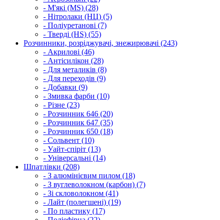
- М'які (MS) (28)
- Нітролаки (НЦ) (5)
- Поліуретанові (7)
- Тверді (HS) (55)
Розчинники, розріджувачі, знежирювачі (243)
- Акрилові (46)
- Антісилікон (28)
- Для металиків (8)
- Для переходів (9)
- Добавки (9)
- Змивка фарби (10)
- Різне (23)
- Розчинник 646 (20)
- Розчинник 647 (35)
- Розчинник 650 (18)
- Сольвент (10)
- Уайт-спіріт (13)
- Універсальні (14)
Шпатлівки (208)
- З алюмінієвим пилом (18)
- З вуглеволокном (карбон) (7)
- Зі скловолокном (41)
- Лайт (полегшені) (19)
- По пластику (17)
- Поліефірна (22)