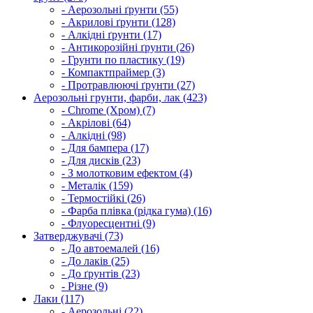
- Аерозольні ґрунти (55)
- Акрилові ґрунти (128)
- Алкідні ґрунти (17)
- Антикорозійні ґрунти (26)
- Грунти по пластику (19)
- Компактпраймер (3)
- Протравлюючі ґрунти (27)
Аерозольні грунти, фарби, лак (423)
- Chrome (Хром) (7)
- Акрілові (64)
- Алкідні (98)
- Для бампера (17)
- Для дисків (23)
- З молотковим ефектом (4)
- Металік (159)
- Термостійкі (26)
- Фарба плівка (рідка гума) (16)
- Флуоресцентні (9)
Затверджувачі (73)
- До автоемалей (16)
- До лаків (25)
- До ґрунтів (23)
- Різне (9)
Лаки (117)
- Аерозольні (22)