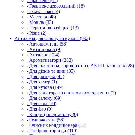
- Гравітекс (61)
- Гравітекс аерозольний (18)
- Захист шасі (4)
- Мастика (48)
- Мовіль (33)
- Перетворювачі іржі (13)
- Різне (2)
Автохімія для салону та кузова (992)
- Автошампунь (56)
- Антипрокол (9)
- Антифриз (24)
- Ароматизатори (282)
- Для інжектора, карбюратора, АКПП, клапанів (28)
- Для дісків та шин (35)
- Для двигуна (45)
- Для камер (1)
- Для кузова (149)
- Для радіатора та системи охолодження (7)
- Для салону (69)
- Для скла (20)
- Для фар (9)
- Кондиціонер металу (9)
- Омивач скла (56)
- Очисник кондиціонера (13)
- Поліроль торпеди (119)