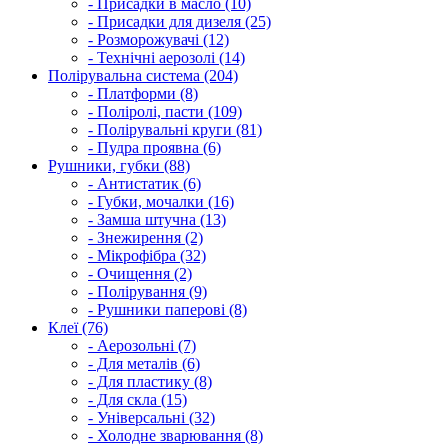
- Присадки в масло (10)
- Присадки для дизеля (25)
- Розморожувачі (12)
- Технічні аерозолі (14)
Полірувальна система (204)
- Платформи (8)
- Поліролі, пасти (109)
- Полірувальні круги (81)
- Пудра проявна (6)
Рушники, губки (88)
- Антистатик (6)
- Губки, мочалки (16)
- Замша штучна (13)
- Знежирення (2)
- Мікрофібра (32)
- Очищення (2)
- Полірування (9)
- Рушники паперові (8)
Клеї (76)
- Аерозольні (7)
- Для металів (6)
- Для пластику (8)
- Для скла (15)
- Універсальні (32)
- Холодне зварювання (8)