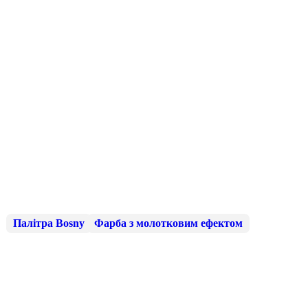
Палітра Bosny
Фарба з молотковим ефектом