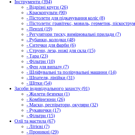
Інструменти (394)
- Відрізні круги (26)
- Краскопульти (90)
- Пістолети для підкачування коліс (8)
- Пістолети: гравітекс, мовиль, герметик, піскострум
- Пензлі (19)
- Регулятори тиску, вимірювальні прилади (7)
- Рубанки, колодки (48)
- Ситечки для фарби (6)
- Струни, леза, ножі для скла (15)
- Тара (23)
- Фільтри (10)
- Фен для випалу (7)
- Шліфувальні та полірувальні машини (14)
- Шпателя, лінійки (31)
- Щітки (54)
Засоби індивідуального захисту (91)
- Жилети безпеки (1)
- Комбінезони (26)
- Маски, респіратори, окуляри (32)
- Рукавички (17)
- Фільтри (15)
Олії та мастила (67)
- Літієві (7)
- Проникні (29)