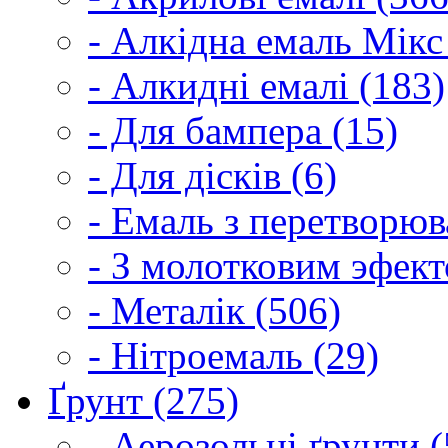
- Алкідна емаль Мікс
- Алкидні емалі (183)
- Для бампера (15)
- Для дісків (6)
- Емаль з перетворюва
- З молотковим эфект
- Металік (506)
- Нітроемаль (29)
Ґрунт (275)
- Аерозольні ґрунти (