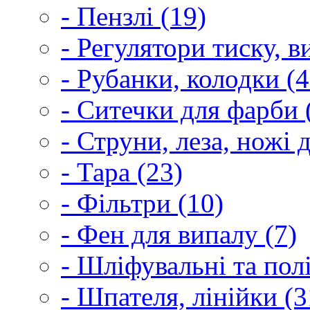
- Пензлі (19)
- Регулятори тиску, 
- Рубанки, колодки (4
- Ситечки для фарби 
- Струни, леза, ножі 
- Тара (23)
- Фільтри (10)
- Фен для випалу (7)
- Шліфувальні та пол
- Шпателя, лінійки (3