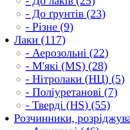
- До лаків (25)
- До ґрунтів (23)
- Різне (9)
Лаки (117)
- Аерозольні (22)
- М'які (MS) (28)
- Нітролаки (НЦ) (5)
- Поліуретанові (7)
- Тверді (HS) (55)
Розчинники, розріджува