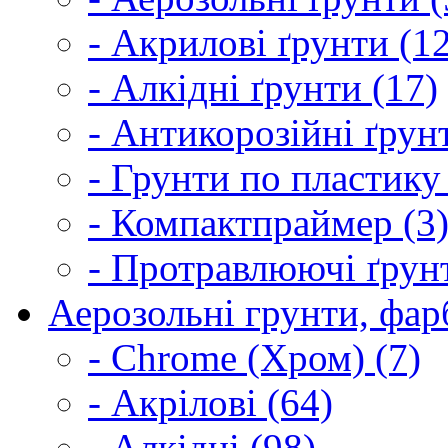
- Акрилові ґрунти (1
- Алкідні ґрунти (17)
- Антикорозійні ґрун
- Грунти по пластику
- Компактпраймер (3
- Протравлюючі ґрунт
Аерозольні грунти, фарб
- Chrome (Хром) (7)
- Акрілові (64)
- Алкідні (98)