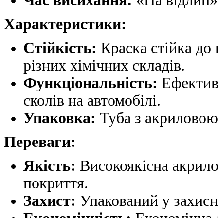
Час висихання:
«На відлип» 
Характеристики:
Стійкість:
Краска стійка до 
різних хімічних складів.
Функціональність:
Ефективн
сколів на автомобілі.
Упаковка:
Туба з акриловою
Переваги:
Якість:
Високоякісна акрилов
покриття.
Захист:
Упакований у захисн