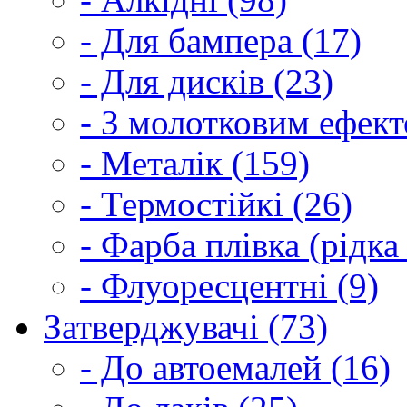
- Для бампера (17)
- Для дисків (23)
- З молотковим ефект
- Металік (159)
- Термостійкі (26)
- Фарба плівка (рідка
- Флуоресцентні (9)
Затверджувачі (73)
- До автоемалей (16)