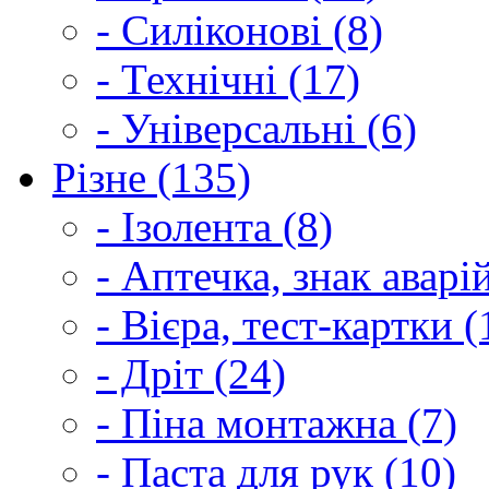
- Силіконові (8)
- Технічні (17)
- Універсальні (6)
Різне (135)
- Ізолента (8)
- Аптечка, знак аварі
- Вієра, тест-картки (
- Дріт (24)
- Піна монтажна (7)
- Паста для рук (10)